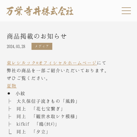
商品掲載のお知らせ
2024.03.28
メディア
東レシルック®︎オフィシャルホームページ
にて
弊社の商品を一部ご紹介いただいております。
ぜひご覧ください。
夏物
⚫︎ 小紋
├ 大久保信子流きもの「風鈴」
├ 同上 「花七宝繋ぎ」
├ 同上 「観世水取シケ模様」
├ kifkif 「鴎(ｶﾓﾒ)」
⎿ 同上 「夕立」